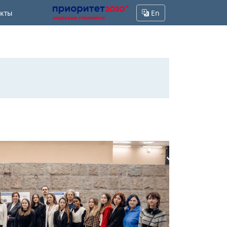
акты
En