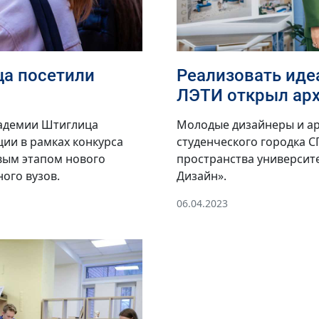
а посетили
Реализовать иде
ЛЭТИ открыл арх
кадемии Штиглица
Молодые дизайнеры и ар
ии в рамках конкурса
студенческого городка С
вым этапом нового
пространства университе
ого вузов.
Дизайн».
06.04.2023